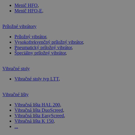
Menič HFO
,
Menič HFO-E
,
Príložné vibrátory
Príložný vibrátor
,
Vysokofrekvenčný príložný vibrátor
,
Pneumatický príložný vibrátor
,
Špeciálny príložný vibrátor
,
Vibračné stoly
Vibračné stoly typ LTT
,
Vibračné lišty
Vibračná lišta HAL 200
,
Vibračná lišta DuoScreed
,
Vibračná lišta EasyScreed
,
Vibračná lišta K 150
,
...