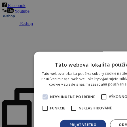
Facebook
Youtube
E-shop
Táto webová lokalita použí
Táto webová lokalita používa súbory cookie na zle
Používaním našej webovej lokality vyjadrujete súh
cookie v súlade s našimi zásadami používani
NEVYHNUTNE POTREBNÉ
VÝKONNO
FUNKCIE
NEKLASIFIKOVANÉ
PRIJAŤ VŠETKO
ODM