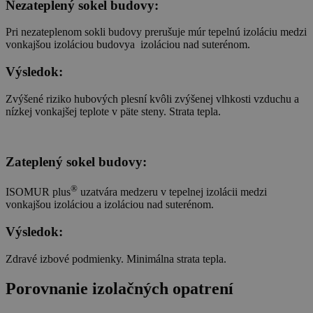
Nezateplený sokel budovy:
Pri nezateplenom sokli budovy prerušuje múr tepelnú izoláciu medzi
vonkajšou izoláciou budovya izoláciou nad suterénom.
Výsledok:
Zvýšené riziko hubových plesní kvôli zvýšenej vlhkosti vzduchu a
nízkej vonkajšej teplote v päte steny. Strata tepla.
Zateplený sokel budovy:
®
ISOMUR plus
uzatvára medzeru v tepelnej izolácii medzi
vonkajšou izoláciou a izoláciou nad suterénom.
Výsledok:
Zdravé izbové podmienky. Minimálna strata tepla.
Porovnanie izolačných opatrení