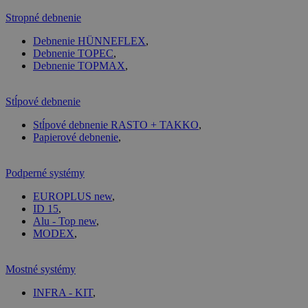
Stropné debnenie
Debnenie HÜNNEFLEX
,
Debnenie TOPEC
,
Debnenie TOPMAX
,
Stĺpové debnenie
Stĺpové debnenie RASTO + TAKKO
,
Papierové debnenie
,
Podperné systémy
EUROPLUS new
,
ID 15
,
Alu - Top new
,
MODEX
,
Mostné systémy
INFRA - KIT
,