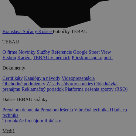
Bratislava
Sučany
Košice
Pobočky TEBAU
TEBAU
O firme
Novinky
Služby
Referencie
Google Street View
E-shop
Kariéra
TEBAU v médiách
Prieskum spokojnosti
Dokumenty
Certifikáty
Katalógy a návody
Videoprezentácia
Obchodné podmienky
Zásady súborov cookies
Objednávka
prenájmu
Reklamačný poriadok
Platforma riešenia sporov (RSO)
Dalšie TEBAU stránky
Prenájom debnenia
Prenájom lešenia
Vibračná technika
Hladiaca
technika
Termokoše
Prenájom Rakúsko
Médiá