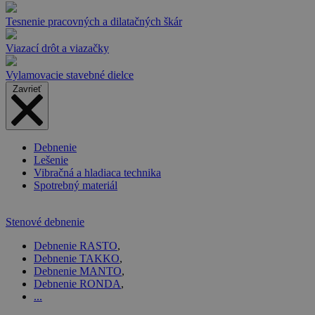
Tesnenie pracovných a dilatačných škár
Viazací drôt a viazačky
Vylamovacie stavebné dielce
Zavrieť
Debnenie
Lešenie
Vibračná a hladiaca technika
Spotrebný materiál
Stenové debnenie
Debnenie RASTO
,
Debnenie TAKKO
,
Debnenie MANTO
,
Debnenie RONDA
,
...