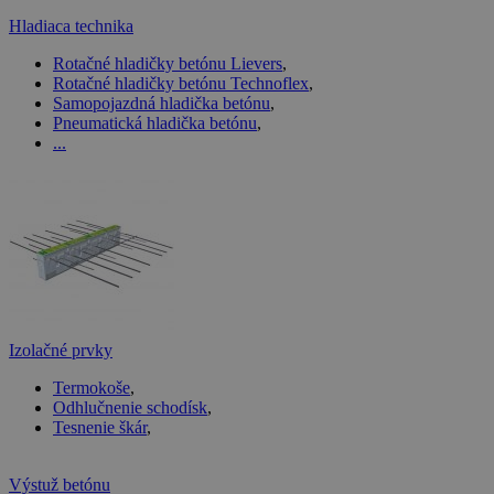
Hladiaca technika
Rotačné hladičky betónu Lievers
,
Rotačné hladičky betónu Technoflex
,
Samopojazdná hladička betónu
,
Pneumatická hladička betónu
,
...
Izolačné prvky
Termokoše
,
Odhlučnenie schodísk
,
Tesnenie škár
,
Výstuž betónu