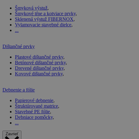
Šmyková výstuž
,
Šmykové tŕne a kotviace prvky
,
Sklenená výstuž FIBERNOX
,
Vylamovacie stavebné dielce
,
...
Dištančné prvky
Plastové dištančné prvky
,
Betónové dištančné prvky
,
Drevené dištančné prvky
,
Kovové dištančné prvky
,
Debnenie a fólie
Papierové debnenie
,
Štruktúrované matrice
,
Stavebné PE fólie
,
Debniace pomôcky
,
...
Zavrieť