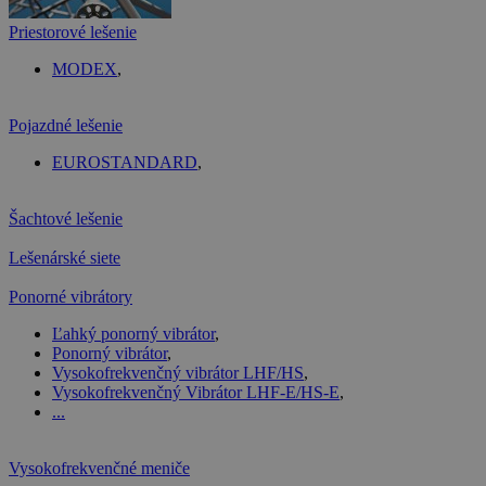
Priestorové lešenie
MODEX
,
Pojazdné lešenie
EUROSTANDARD
,
Šachtové lešenie
Lešenárské siete
Ponorné vibrátory
Ľahký ponorný vibrátor
,
Ponorný vibrátor
,
Vysokofrekvenčný vibrátor LHF/HS
,
Vysokofrekvenčný Vibrátor LHF-E/HS-E
,
...
Vysokofrekvenčné meniče