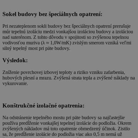
Sokel budovy bez špeciálnych opatrení:
Pri nezateplenom sokli budovy bez špeciálnych opatrení prerušuje
múr tepelnú izoláciu medzi vonkajšou izoláciou budovy a izoláciou
nad suterénom. Z tohto dôvodu v spojitosti so zvýšenou tepelnou
vodivosťou muriva (λ ≈ 1,0W/mK) zvislým smerom vzniká veľmi
silný tepelný most pri päte budovy.
Výsledok:
Zníženie povrchovej izbovej teploty a riziko vzniku zafarbenia,
hubových plesní a mrazu. Zvýšená strata tepla a zvýšené náklady na
vykurovanie.
Konštrukčné izolačné opatrenia:
Na odstránenie tepelného mostu pri päte budovy sa najčastejšie
používa predĺženie vonkajšej tepelnej izolácie do podložia. Okrem
zvýšených nákladov má toto opatrenie obmedzený účinok. Zistilo
sa, že predĺženie izolácie do podložia viac ako 0,5 m nemá už