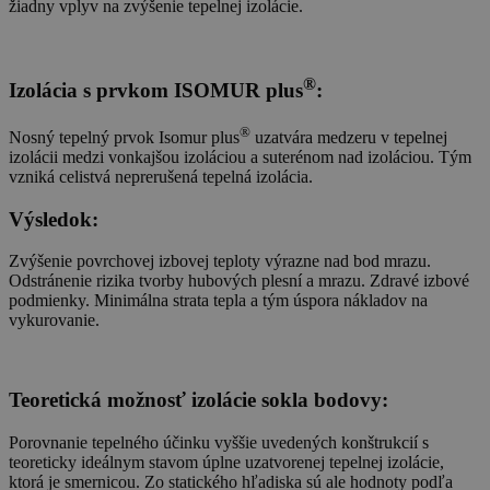
žiadny vplyv na zvýšenie tepelnej izolácie.
®
Izolácia s prvkom ISOMUR plus
:
®
Nosný tepelný prvok Isomur plus
uzatvára medzeru v tepelnej
izolácii medzi vonkajšou izoláciou a suterénom nad izoláciou. Tým
vzniká celistvá neprerušená tepelná izolácia.
Výsledok:
Zvýšenie povrchovej izbovej teploty výrazne nad bod mrazu.
Odstránenie rizika tvorby hubových plesní a mrazu. Zdravé izbové
podmienky. Minimálna strata tepla a tým úspora nákladov na
vykurovanie.
Teoretická možnosť izolácie sokla bodovy:
Porovnanie tepelného účinku vyššie uvedených konštrukcií s
teoreticky ideálnym stavom úplne uzatvorenej tepelnej izolácie,
ktorá je smernicou. Zo statického hľadiska sú ale hodnoty podľa