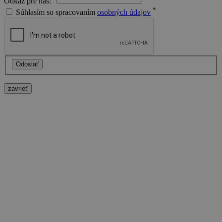
Odkaz pre nás:
mesiace
r
Platform
*
Súhlasím so spracovaním
osobných údajov
n
Inc.
č
.tebau.sk
Odoslať
zavrieť