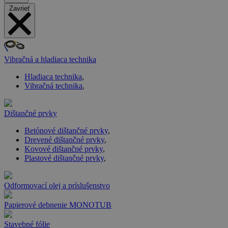
Zavrieť
Vibračná a hladiaca technika
Hladiaca technika
,
Vibračná technika
,
Dištančné prvky
Betónové dištančné prvky
,
Drevené dištančné prvky
,
Kovové dištančné prvky
,
Plastové dištančné prvky
,
Odformovací olej a príslušenstvo
Papierové debnenie MONOTUB
Stavebné fólie