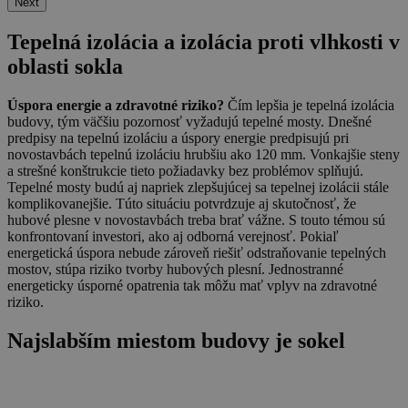
Next
Tepelná izolácia a izolácia proti vlhkosti v
oblasti sokla
Úspora energie a zdravotné riziko?
Čím lepšia je tepelná izolácia
budovy, tým väčšiu pozornosť vyžadujú tepelné mosty. Dnešné
predpisy na tepelnú izoláciu a úspory energie predpisujú pri
novostavbách tepelnú izoláciu hrubšiu ako 120 mm. Vonkajšie steny
a strešné konštrukcie tieto požiadavky bez problémov splňujú.
Tepelné mosty budú aj napriek zlepšujúcej sa tepelnej izolácii stále
komplikovanejšie. Túto situáciu potvrdzuje aj skutočnosť, že
hubové plesne v novostavbách treba brať vážne. S touto témou sú
konfrontovaní investori, ako aj odborná verejnosť. Pokiaľ
energetická úspora nebude zároveň riešiť odstraňovanie tepelných
mostov, stúpa riziko tvorby hubových plesní. Jednostranné
energeticky úsporné opatrenia tak môžu mať vplyv na zdravotné
riziko.
Najslabším miestom budovy je sokel