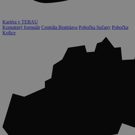
Kariéra v TEBAU
Kontaktný formulár
Centrála Bratislava
Pobočka Sučany
Pobočka
Košice