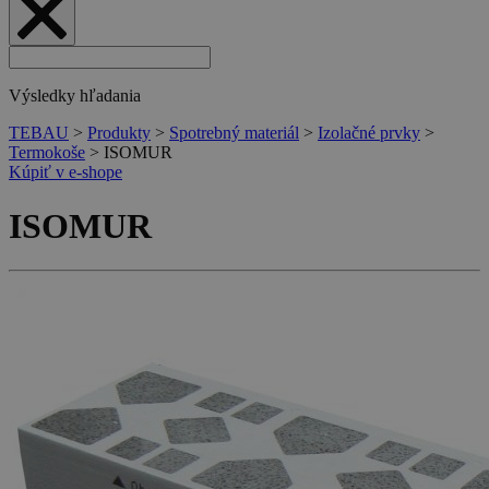
Výsledky hľadania
TEBAU
>
Produkty
>
Spotrebný materiál
>
Izolačné prvky
>
Termokoše
>
ISOMUR
Kúpiť v e-shope
ISOMUR