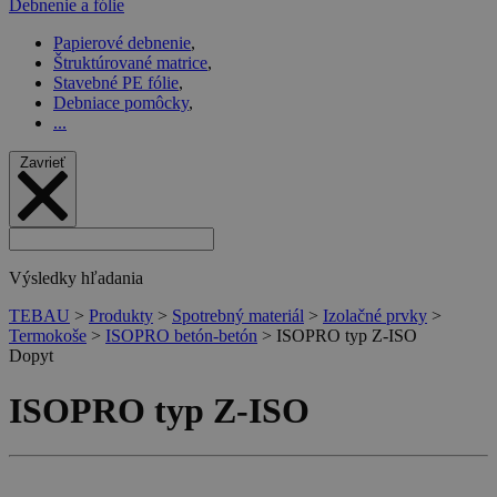
Debnenie a fólie
Papierové debnenie
,
Štruktúrované matrice
,
Stavebné PE fólie
,
Debniace pomôcky
,
...
Zavrieť
Výsledky hľadania
TEBAU
>
Produkty
>
Spotrebný materiál
>
Izolačné prvky
>
Termokoše
>
ISOPRO betón-betón
>
ISOPRO typ Z-ISO
Dopyt
ISOPRO typ Z-ISO