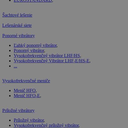
EUROSTANDARD
,
Šachtové lešenie
Lešenárské siete
Ponorné vibrátory
Ľahký ponorný vibrátor
,
Ponorný vibrátor
,
Vysokofrekvenčný vibrátor LHF/HS
,
Vysokofrekvenčný Vibrátor LHF-E/HS-E
,
...
Vysokofrekvenčné meniče
Menič HFO
,
Menič HFO-E
,
Príložné vibrátory
Príložný vibrátor
,
Vysokofrekvenčný príložný vibrátor
,