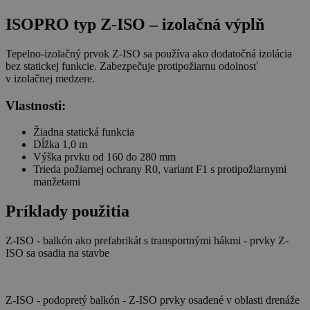
ISOPRO typ Z-ISO – izolačná výplň
Tepelno-izolačný prvok Z-ISO sa používa ako dodatočná izolácia
bez statickej funkcie. Zabezpečuje protipožiarnu odolnosť
v izolačnej medzere.
Vlastnosti:
Žiadna statická funkcia
Dĺžka 1,0 m
Výška prvku od 160 do 280 mm
Trieda požiarnej ochrany R0, variant F1 s protipožiarnymi
manžetami
Príklady použitia
Z-ISO - balkón ako prefabrikát s transportnými hákmi - prvky Z-
ISO sa osadia na stavbe
Z-ISO - podopretý balkón - Z-ISO prvky osadené v oblasti drenáže