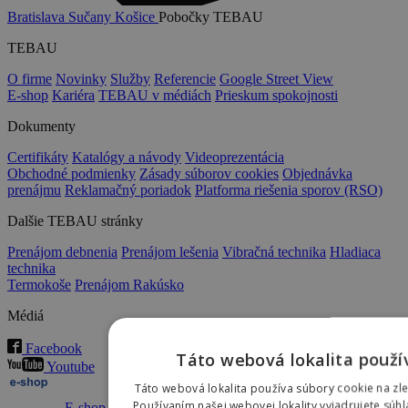
Bratislava
Sučany
Košice
Pobočky TEBAU
TEBAU
O firme
Novinky
Služby
Referencie
Google Street View
E-shop
Kariéra
TEBAU v médiách
Prieskum spokojnosti
Dokumenty
Certifikáty
Katalógy a návody
Videoprezentácia
Obchodné podmienky
Zásady súborov cookies
Objednávka
prenájmu
Reklamačný poriadok
Platforma riešenia sporov (RSO)
Dalšie TEBAU stránky
Prenájom debnenia
Prenájom lešenia
Vibračná technika
Hladiaca
technika
Termokoše
Prenájom Rakúsko
Médiá
Facebook
Táto webová lokalita použí
Youtube
Táto webová lokalita používa súbory cookie na zle
Používaním našej webovej lokality vyjadrujete súh
E-shop