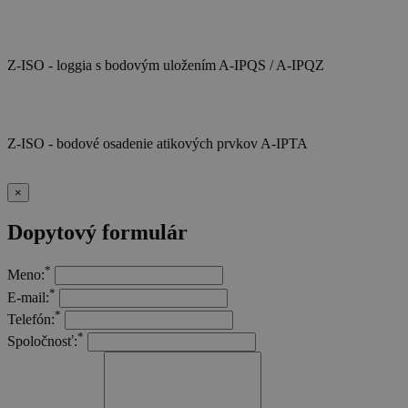
Z-ISO - loggia s bodovým uložením A-IPQS / A-IPQZ
Z-ISO - bodové osadenie atikových prvkov A-IPTA
×
Dopytový formulár
*
Meno:
*
E-mail:
*
Telefón:
*
Spoločnosť: