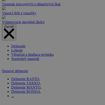
Tesnenie pracovných a dilatačných škár
Viazací drôt a viazačky
Vylamovacie stavebné dielce
Zavrieť
Debnenie
Lešenie
Vibračná a hladiaca technika
Spotrebný materiál
Stenové debnenie
Debnenie RASTO
,
Debnenie TAKKO
,
Debnenie MANTO
,
Debnenie RONDA
,
...