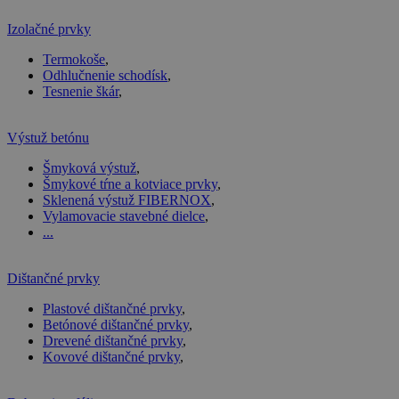
Izolačné prvky
Termokoše
,
Odhlučnenie schodísk
,
Tesnenie škár
,
Výstuž betónu
Šmyková výstuž
,
Šmykové tŕne a kotviace prvky
,
Sklenená výstuž FIBERNOX
,
Vylamovacie stavebné dielce
,
...
Dištančné prvky
Plastové dištančné prvky
,
Betónové dištančné prvky
,
Drevené dištančné prvky
,
Kovové dištančné prvky
,