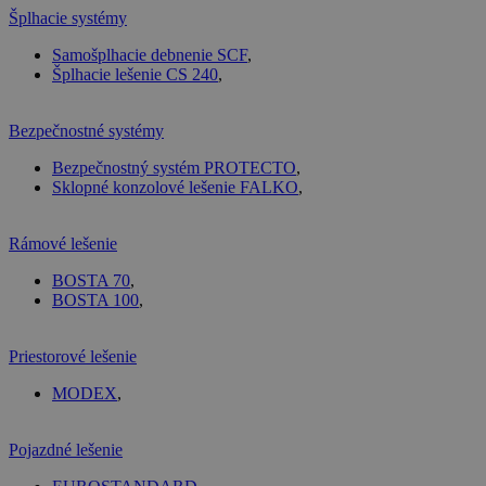
Šplhacie systémy
Samošplhacie debnenie SCF
,
Šplhacie lešenie CS 240
,
Bezpečnostné systémy
Bezpečnostný systém PROTECTO
,
Sklopné konzolové lešenie FALKO
,
Rámové lešenie
BOSTA 70
,
BOSTA 100
,
Priestorové lešenie
MODEX
,
Pojazdné lešenie