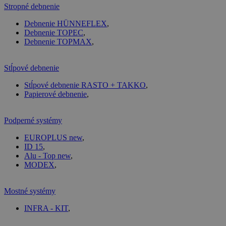
Stropné debnenie
Debnenie HÜNNEFLEX
,
Debnenie TOPEC
,
Debnenie TOPMAX
,
Stĺpové debnenie
Stĺpové debnenie RASTO + TAKKO
,
Papierové debnenie
,
Podperné systémy
EUROPLUS new
,
ID 15
,
Alu - Top new
,
MODEX
,
Mostné systémy
INFRA - KIT
,