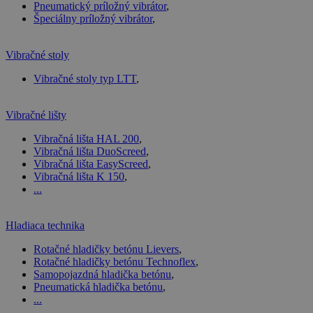
Pneumatický príložný vibrátor
,
Špeciálny príložný vibrátor
,
Vibračné stoly
Vibračné stoly typ LTT
,
Vibračné lišty
Vibračná lišta HAL 200
,
Vibračná lišta DuoScreed
,
Vibračná lišta EasyScreed
,
Vibračná lišta K 150
,
...
Hladiaca technika
Rotačné hladičky betónu Lievers
,
Rotačné hladičky betónu Technoflex
,
Samopojazdná hladička betónu
,
Pneumatická hladička betónu
,
...