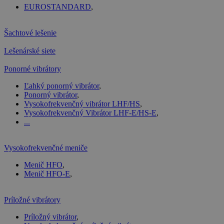
EUROSTANDARD
,
Šachtové lešenie
Lešenárské siete
Ponorné vibrátory
Ľahký ponorný vibrátor
,
Ponorný vibrátor
,
Vysokofrekvenčný vibrátor LHF/HS
,
Vysokofrekvenčný Vibrátor LHF-E/HS-E
,
...
Vysokofrekvenčné meniče
Menič HFO
,
Menič HFO-E
,
Príložné vibrátory
Príložný vibrátor
,