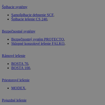
Šplhacie systémy
Samošplhacie debnenie SCF
,
Šplhacie lešenie CS 240
,
Bezpečnostné systémy
Bezpečnostný systém PROTECTO
,
Sklopné konzolové lešenie FALKO
,
Rámové lešenie
BOSTA 70
,
BOSTA 100
,
Priestorové lešenie
MODEX
,
Pojazdné lešenie