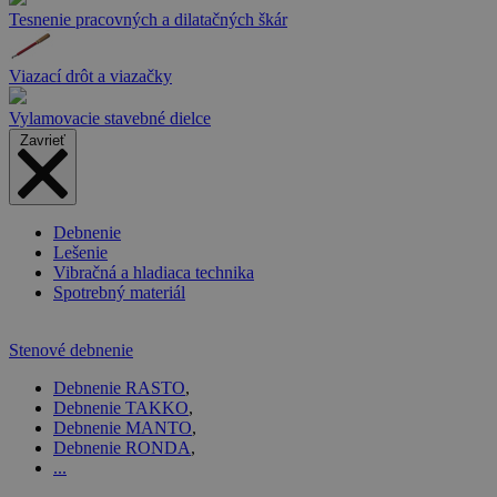
Tesnenie pracovných a dilatačných škár
Viazací drôt a viazačky
Vylamovacie stavebné dielce
Zavrieť
Debnenie
Lešenie
Vibračná a hladiaca technika
Spotrebný materiál
Stenové debnenie
Debnenie RASTO
,
Debnenie TAKKO
,
Debnenie MANTO
,
Debnenie RONDA
,
...