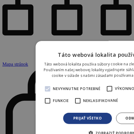
Táto webová lokalita použí
Táto webová lokalita používa súbory cookie na zle
Mapa stránok
Používaním našej webovej lokality vyjadrujete súh
cookie v súlade s našimi zásadami používani
NEVYHNUTNE POTREBNÉ
VÝKONNO
FUNKCIE
NEKLASIFIKOVANÉ
PRIJAŤ VŠETKO
ODM
ZOBRAZIŤ PODROB