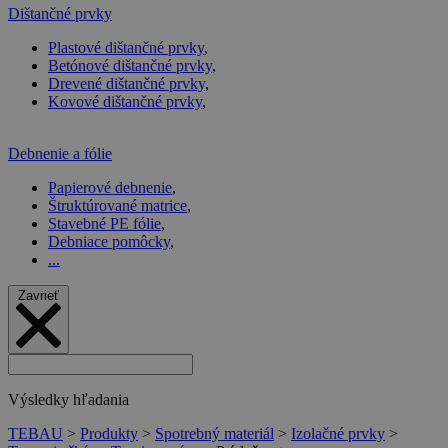
Dištančné prvky
Plastové dištančné prvky
,
Betónové dištančné prvky
,
Drevené dištančné prvky
,
Kovové dištančné prvky
,
Debnenie a fólie
Papierové debnenie
,
Štruktúrované matrice
,
Stavebné PE fólie
,
Debniace pomôcky
,
...
Zavrieť
Výsledky hľadania
TEBAU
>
Produkty
>
Spotrebný materiál
>
Izolačné prvky
>