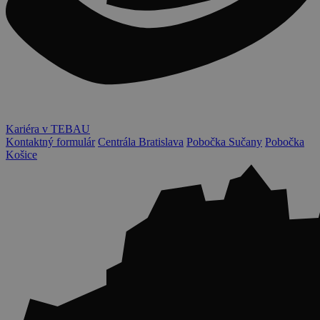
Kariéra v TEBAU
Kontaktný formulár
Centrála Bratislava
Pobočka Sučany
Pobočka
Košice