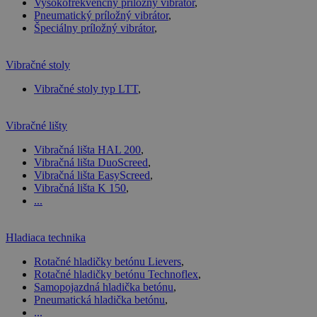
Vysokofrekvenčný príložný vibrátor
,
Pneumatický príložný vibrátor
,
Špeciálny príložný vibrátor
,
Vibračné stoly
Vibračné stoly typ LTT
,
Vibračné lišty
Vibračná lišta HAL 200
,
Vibračná lišta DuoScreed
,
Vibračná lišta EasyScreed
,
Vibračná lišta K 150
,
...
Hladiaca technika
Rotačné hladičky betónu Lievers
,
Rotačné hladičky betónu Technoflex
,
Samopojazdná hladička betónu
,
Pneumatická hladička betónu
,
...