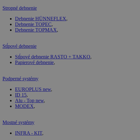
Stropné debnenie
Debnenie HÜNNEFLEX
,
Debnenie TOPEC
,
Debnenie TOPMAX
,
Stĺpové debnenie
Stĺpové debnenie RASTO + TAKKO
,
Papierové debnenie
,
Podperné systémy
EUROPLUS new
,
ID 15
,
Alu - Top new
,
MODEX
,
Mostné systémy
INFRA - KIT
,