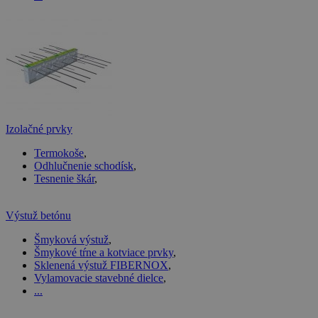
Izolačné prvky
Termokoše
,
Odhlučnenie schodísk
,
Tesnenie škár
,
Výstuž betónu
Šmyková výstuž
,
Šmykové tŕne a kotviace prvky
,
Sklenená výstuž FIBERNOX
,
Vylamovacie stavebné dielce
,
...