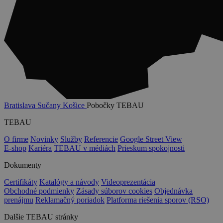
Bratislava
Sučany
Košice
Pobočky TEBAU
TEBAU
O firme
Novinky
Služby
Referencie
Google Street View
E-shop
Kariéra
TEBAU v médiách
Prieskum spokojnosti
Dokumenty
Certifikáty
Katalógy a návody
Videoprezentácia
Obchodné podmienky
Zásady súborov cookies
Objednávka
prenájmu
Reklamačný poriadok
Platforma riešenia sporov (RSO)
Dalšie TEBAU stránky